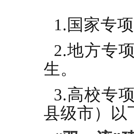
1.国家专
2.地方
生。
3.高校
县级市）以